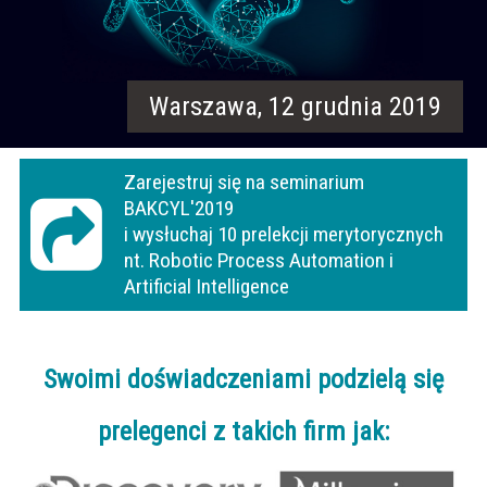
Warszawa, 12 grudnia 2019
Zarejestruj się na seminarium
BAKCYL'2019
i wysłuchaj 10 prelekcji merytorycznych
nt. Robotic Process Automation i
Artificial Intelligence
Swoimi doświadczeniami podzielą się
prelegenci z takich firm jak: