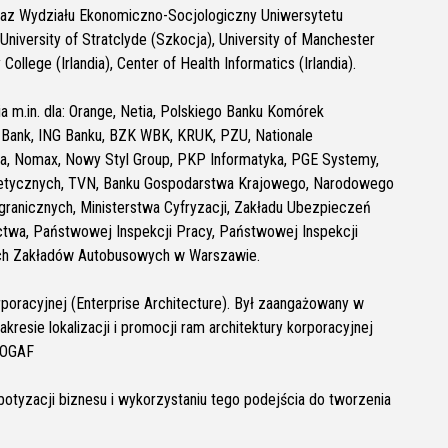
 oraz Wydziału Ekonomiczno-Socjologiczny Uniwersytetu
University of Stratclyde (Szkocja), University of Manchester
 College (Irlandia), Center of Health Informatics (Irlandia).
a m.in. dla: Orange, Netia, Polskiego Banku Komórek
 Bank, ING Banku, BZK WBK, KRUK, PZU, Nationale
a, Nomax, Nowy Styl Group, PKP Informatyka, PGE Systemy,
rgetycznych, TVN, Banku Gospodarstwa Krajowego, Narodowego
granicznych, Ministerstwa Cyfryzacji, Zakładu Ubezpieczeń
ictwa, Państwowej Inspekcji Pracy, Państwowej Inspekcji
kich Zakładów Autobusowych w Warszawie.
rporacyjnej (Enterprise Architecture). Był zaangażowany w
sie lokalizacji i promocji ram architektury korporacyjnej
TOGAF
botyzacji biznesu i wykorzystaniu tego podejścia do tworzenia