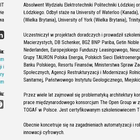
IT
Absolwent Wydziału Elektrotechniki Politechniki Łódzkiej
ie
Łódzkiego. Odbył staże na University of Waterloo (Kanada), 
wa
(Wielka Brytania), University of York (Wielka Brytania), Trinity
Uczestniczył w projektach doradczych i prowadził szkoleni
Macierzystych, DB Schenker, BGŻ BNP Pariba, Getin Noble
Nederlanden, Europejskiego Funduszy Leasingowego, Neuc
a:
Grupy TAURON Polska Energia, Polskich Sieci Elektroene
um
Banku Polskiego, Resortu Finansów, Ministerstwa Spraw Za
 i
Społecznych, Agencji Restrukturyzacji i Modernizacji Roln
ury
Sanitarnej, Państwowego Instytutu Geologicznego, Miejs
um
u:
Przez wiele lat zajmował się problematyką architektury ko
F
prace międzynarodowego konsorcjum The Open Group w zakre
a
TOGAF w Polsce. Jest certyfikowanym szkoleniowiecem 
c
e
b
Obecnie koncetruje się na zagadnieniach automatyzacji i ro
o
o
innowacji cyfrowych.
k