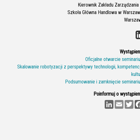
Kierownik Zakładu Zarządzania 
Szkoła Główna Handlowa w Warszaw
Warsza
Wystąpieni
Oficjalne otwarcie seminari
Skalowanie robotyzacji z perspektywy technologii, kompetencji
kult
Podsumowanie i zamknięcie seminari
Poinformuj o wystąpieni
L
E
T
i
m
w
n
a
i
k
i
t
e
l
t
d
e
I
r
n