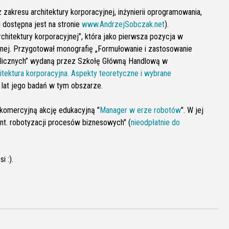
z zakresu architektury korporacyjnej, inżynierii oprogramowania,
ji dostępna jest na stronie
www.AndrzejSobczak.net
).
hitektury korporacyjnej”, która jako pierwsza pozycja w
jnej. Przygotował monografię „Formułowanie i zastosowanie
ublicznych” wydaną przez Szkołę Główną Handlową w
itektura korporacyjna. Aspekty teoretyczne i wybrane
u lat jego badań w tym obszarze.
iekomercyjną akcję edukacyjną "
Manager w erze robotów
". W jej
nt. robotyzacji procesów biznesowych" (
nieodpłatnie do
i :).