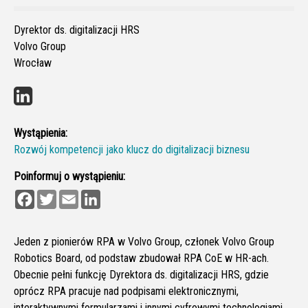
Dyrektor ds. digitalizacji HRS
Volvo Group
Wrocław
Wystąpienia:
Rozwój kompetencji jako klucz do digitalizacji biznesu
Poinformuj o wystąpieniu:
F
T
E
L
a
w
m
i
c
i
a
n
e
t
i
k
b
t
l
e
Jeden z pionierów RPA w Volvo Group, członek Volvo Group
o
e
d
Robotics Board, od podstaw zbudował RPA CoE w HR-ach.
o
r
I
k
n
Obecnie pełni funkcję Dyrektora ds. digitalizacji HRS, gdzie
oprócz RPA pracuje nad podpisami elektronicznymi,
interaktywnymi formularzami i innymi cyfrowymi technologiami