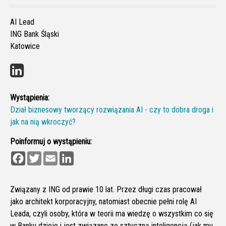
AI Lead
ING Bank Śląski
Katowice
Wystąpienia:
Dział biznesowy tworzący rozwiązania AI - czy to dobra droga i
jak na nią wkroczyć?
Poinformuj o wystąpieniu:
F
T
E
L
a
w
m
i
c
i
a
n
e
t
i
k
b
t
l
e
Związany z ING od prawie 10 lat. Przez długi czas pracował
o
e
d
jako architekt korporacyjny, natomiast obecnie pełni rolę AI
o
r
I
k
n
Leada, czyli osoby, która w teorii ma wiedzę o wszystkim co się
w Banku dzieje i jest związane ze sztuczną inteligencją (jak mu