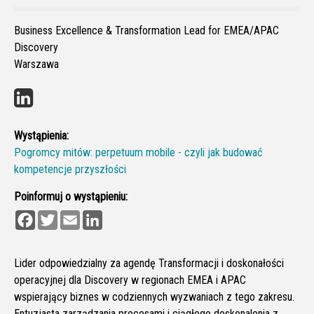
Business Excellence & Transformation Lead for EMEA/APAC
Discovery
Warszawa
Wystąpienia:
Pogromcy mitów: perpetuum mobile - czyli jak budować
kompetencje przyszłości
Poinformuj o wystąpieniu:
F
T
E
L
a
w
m
i
c
i
a
n
e
t
i
k
b
t
l
e
Lider odpowiedzialny za agendę Transformacji i doskonałości
o
e
d
operacyjnej dla Discovery w regionach EMEA i APAC
o
r
I
k
n
wspierający biznes w codziennych wyzwaniach z tego zakresu.
Entuzjasta zarządzania procesami i ciągłego doskonalenia z